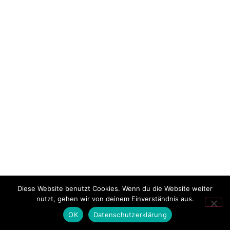
Impressum
Datenschutzerklärung
Datenschutz-Richtlinien
Links
Downloads
Diese Website benutzt Cookies. Wenn du die Website weiter
nutzt, gehen wir von deinem Einverständnis aus.
OK
Datenschutzerklärung