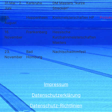
31.Mai - 2.
Karlsruhe
DM Masters "kurze
Juni
Strecken"
25.
Heppenheim
Kreismeisterschaften HP
Protoko
August
16.
Frankenberg
Hessische
November
Kurzbahnmeisterschaften
Masters
23.
Bad
Nachtschwimmfest
November
Homburg
Impressum
Datenschutzerklärung
Datenschutz-Richtlinien