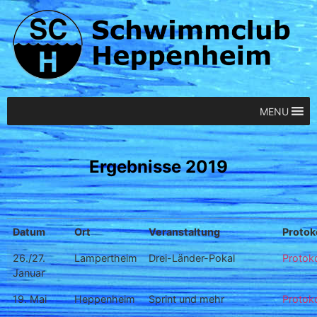
MENU
Ergebnisse 2019
Datum
Ort
Veranstaltung
Protok
26./27.
Lampertheim
Drei-Länder-Pokal
Protoko
Januar
19. Mai
Heppenheim
Sprint und mehr
Protoko