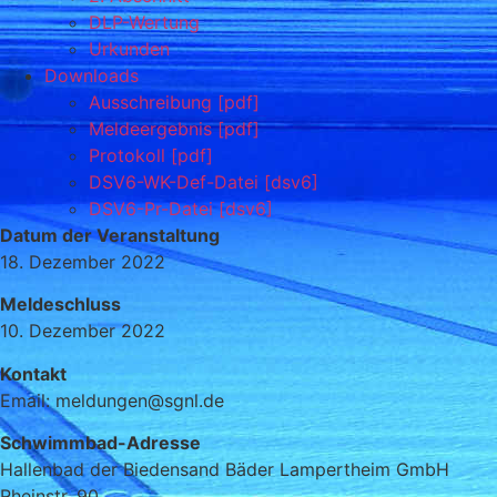
DLP-Wertung
Urkunden
Downloads
Ausschreibung [pdf]
Meldeergebnis [pdf]
Protokoll [pdf]
DSV6-WK-Def-Datei [dsv6]
DSV6-Pr-Datei [dsv6]
Datum der Veranstaltung
18. Dezember 2022
Meldeschluss
10. Dezember 2022
Kontakt
Email: meldungen@sgnl.de
Schwimmbad-Adresse
Hallenbad der Biedensand Bäder Lampertheim GmbH
Rheinstr. 90