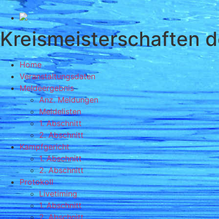
Kreismeisterschaften d
Home
Veranstaltungsdaten
Meldeergebnis
Anz. Meldungen
Meldelisten
1. Abschnitt
2. Abschnitt
Kampfgericht
1. Abschnitt
2. Abschnitt
Protokoll
Livetiming
1. Abschnitt
2. Abschnitt